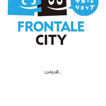
「特典あり」カテゴリの店舗では、フロンタ
ーレシティご利用者限定のクーポンをご用
意！お得に楽しもう！
クーポンの使い方
❶「特典あり」で検索
次回から表示しない
❷ 特典の内容・条件を確認
.
a
d
.
g
i
.
L
o
n
❸ 特典ボタンをタップ
❹「利用する」で特典GET!!
さあ、お得にフロンターレシティを満喫しよ
う！