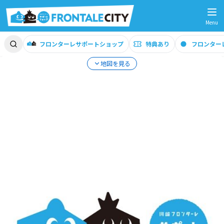
Menu
フロンターレサポートショップ
特典あり
フロンター
地図を見る
サポショ特典のご利用方法
エリア
詳
細
GP